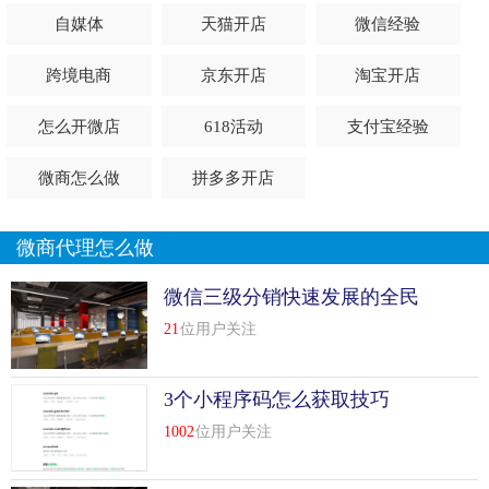
单，然 后 商 家 进 行 配 送。目 前 很 多 这 种 服 务 和 模
自媒体
天猫开店
微信经验
式，很 多 店 铺 做 出了 自 己 的 特 色，打 响 了 口 碑，局 限
是 圈 子 比 较 小，适 合 本 地。
跨境电商
京东开店
淘宝开店
第 九 名 ：代 购
怎么开微店
618活动
支付宝经验
港 澳 代 购 及 海 外 代 购 也 是 这 几 年 比 较 热 门 的，代 购
微商怎么做
拼多多开店
的 利 润 还 是 很 可 观 的，也 少 了 囤货 的 风 险 ，缺 点 就
是 经 常 在 外 跑，会 比 较 累，比 较 适 合 经 常 在 外 出 差
或 者 导 游 做。当然，你 不 嫌 累 也 可 以 试 试。
微商代理怎么做
第八 名：特 产
微信三级分销快速发展的全民
产业
卖 特 产 主 要 是 当 地 的 特 产 有 一 定 的 名 气 ，很 多 人
21
位用户关注
由 于 路 途 遥 远 的 缘 故 无
法 购 买，因 此，选 择 当 地 知 名 特 产 打 开 销 路，也 是
3个小程序码怎么获取技巧
不 错 的
1002
位用户关注
第 七 名 ：零 食