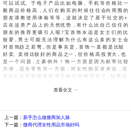
可 以 试 试。 于 电 子 产 品 比 如 电 脑 、手 机 等 价 格 比 一
般 商 品 价 格 高 ，人 们 在 购 买 的 时 候 往 往 会向 周 围 的
朋 友 请 教 使 用 体 验 等 等 ，这 就 决 定 了 基 于 社 交 的 v
店 在 这 类 产 品 上 的 天 然优 势 ，有 什 么 比 自 己 信 任 的
朋 友 的 推 荐 更 吸 引 人 呢 ? 宝 首 饰 永 远 是 女 士 们 的 比
较 爱，男 士 可 能 无 法 理 解 为 什 么 有 这 么 多 的 女 士 会
对 首 饰趋 之 若 骛，但 是 事 实 是，首 饰 一 直 都 是 比较
好 卖、卖 得 比较 好 的 商 品 之一，但 价 格 高 投 资大，也
是 一 个 问 题，土 豪 例 外 ！ 饰 一 方 面 是 因 为 邮 寄 比 较
方 便 ，适 合 零 售 另 一 方 面 ，对 女 性 购 买 者 来 说 ，没
有 什么 比 买 衣 服 更 能 满 足 她 们 的 购 买 欲 了。如 果 你
发 现 了 一 款 特 别 适 合 朋 友 的 衣 服，不推 荐 给 她 都 是
查看全文
罪 过 ! 前 各 大 培 训 类 微 商 还 是 很 有 前 景 的，主 要 解
决 各 大 微 商 的 客 源 问 题 而 兴 起 的 创 新型 微 商，具 有
投 资 小 回 报 大，而 且 不 用 积 货 囤 货，也 不 用 物 流，
目 前 从 事 微 商 的有3000 万 人，但 真 正 会 做 的 只 有 5 %
上一篇：
新手怎么做微商加人脉
不 到，所 以 还 是 有 很 大 的 市 场 空 间，建 议 新 手 还 没
下一篇：
微商代理女性用品市场好吗
选 择 好 产 品 的 可 以 先 了 解 微 营 销 。 要 是 由 于 女 性