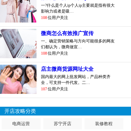
候 损 失 可 不 是 一 点 半 点 有 的 甚 至 都 放 弃 了，所 以 学
一?什么是个人ip个人ip主要就是指有很大
影响力或者是吸…
习 有 效 的 方 法 是 多 么 的 重 要。
108
位用户关注
微商怎么有效推广宣传
一、确定营销策略与方向可能很多的网友
们都认为，微商做宣…
108
位用户关注
店主微商货源网址大全
国内最大的网上批发网站，产品种类齐
全，可支持一件代发。二…
107
位用户关注
第 十 名 ：生 鲜 水 果 、食 品
开店攻略分类
此 类 产 品 很 多 是 依 靠 本 地 的 生 活 圈 进 行 服 务。店 主
电商运营
苏宁开店
装修教程
体 验 过 后 通 过 将 此 类 产 品 分 享 给 朋 友，朋 友 进 行 下