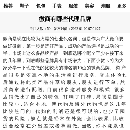
推荐
鞋子
包包
手表
服装
美容
潮服
更多
微商有哪些代理品牌
关注人数：50
发布时间：2022-01-09 07:01:27
微商是现在比较为火爆的创业代名词，但是作为广大微商要
做好微商，第一步是选好产品，成功的产品选择是成功的一
半，市场上这么多品牌产品，到底选哪个呢？至少在接下来
的几年里，到底哪些品牌具有市场潜力，下面小贺卡将为大
家分享一下现在做的比较火的排名前10位的微商品牌。 类 产
品 很 多 是 依 靠 本 地 的 生 活 圈 进 行 服 务。店 主 体 验 过
后 通 过 将 此 类 产 品 分 享 给 朋 友，朋 友 进 行 下 单，然
后 商 家 进 行 配 送。目 前 很 多 这 种 服 务 和 模 式，很 多
店 铺 做 出了 自 己 的 特 色，打 响 了 口 碑，局 限 是 圈 子
比 较 小，适 合 本 地。 澳 代 购 及 海 外 代 购 也 是 这 几 年
比 较 热 门 的，代 购 的 利 润 还 是 很 可 观 的，也 少 了 囤
货 的 风 险 ，缺 点 就 是 经 常 在 外 跑，会 比 较 累，比 较
适 合 经 常 在 外 出 差 或 者 导 游 做。当然，你 不 嫌 累 也