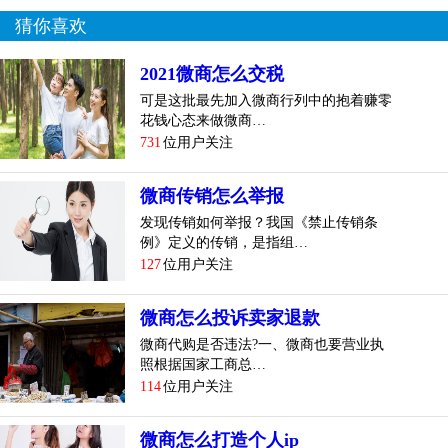
人 群 的 特 性 以 及 推 广 方 式 更 符 合 受 众 心 理 决 定 的
猜你喜欢
。一 是 女 性 是 此 类产 品 的 消 费 主 力 军 ，人 群 基 础 加
上 对 产 品 的 理 解 ，是 任 何 其 他 产 品 比 不 了 的 。另外
2021微商怎么交税
，对 于 推 广 而 言 ，女 性 讲 求 真 实 、实 效 的 心 理 特 性
可是这批最先加入微商行列中的抱着赚零
，因 此 ，其 有 成 效 的 分 享 转 发 推 荐 方 式 ，在 获 得 大
花钱心态来做微商…
批 粉 丝 及 消 费 者 方 面 ，比 其 产 品 更 有 天 然 的 优 势
731
位用户关注
。 膜 一 直 是 朋 友 圈 比较 畅 销 的 产 品 ，但 也 是 竞 争 比
较 大 的 ，据 统 计 ，60% 的 微 商 都 在 卖女 性 产 品 ，其
微商传销怎么举报
中 面 膜 的 比 例 占 47% 以 上 ，这 也 说 明 了 产 品 的 火 热
发现传销如何举报？我国《禁止传销条
，但 是 不 建 议 新 手 微 商 去 做，如 果 不 会 掌 握 各 种 引
例》定义的传销，是指组…
流 方 法，只 会 造 成 囤 货，建 议 先 掌 握 引 流 方 法 再 去
127
位用户关注
卖。 结：现 在 微 商 存 在 一 个 现 状 ，就 是 大 多 数 微 商
先 是 盲 目 的 选 产 品 ，而 忽 略 了 学 习方 法 ，认 为 只 要
微商怎么投诉卖家退款
产 品 好，就 能 卖 出 去 ，但 是 客 源 从 哪 里 来 呢 ？如 果
微商代购是否违法?一、微商也要营业执
只 是 刷 朋 友 圈 做 熟 人 生 意 ，那 客 源 毕 竟 是 有 限 的，
照根据国家工商总…
114
位用户关注
做 不 长 久 ，而 且 微 信 也 是 一 个 相 对 私 密 的 空 间，不
像 淘 宝 搜 索 关 键 词 进 卖 家 店 铺 选 产 品 就 行，所 以 导
致 很 多 微 商 因 为 没 有 客 源 而 囤 货 卖 不 出 去 ，到 时
微商怎么打造个人ip