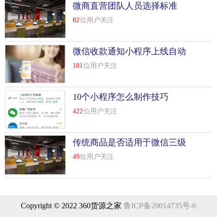
微商直营团队人员选择标准
做 零 食 类 的 优 势是 成 本 低，目 标 客 户 广。但 是 赚 的
82
位用户关注
比 较 少，缺 点 是 需 要 量 大，要 朋 友 圈 人 多 才 比 较 好
卖。
微信收款通知小程序上线自动
第 六 名 ：电 子 产 品
语音播报功能
181
位用户关注
由 于 电 子 产 品 比 如 电 脑 、手 机 等 价 格 比 一 般 商 品
价 格 高 ，人 们 在 购 买 的 时 候 往 往 会向 周 围 的 朋 友 请
10个小程序怎么制作技巧
教 使 用 体 验 等 等 ，这 就 决 定 了 基 于 社 交 的 v 店 在 这
类 产 品 上 的 天 然优 势 ，有 什 么 比 自 己 信 任 的 朋 友 的
422
位用户关注
推 荐 更 吸 引 人 呢 ?
传统商品是否适用于微信三级
第 五 名 ：首 饰
分销
49
位用户关注
珠 宝 首 饰 永 远 是 女 士 们 的 比较 爱，男 士 可 能 无 法 理
解 为 什 么 有 这 么 多 的 女 士 会 对 首 饰趋 之 若 骛，但 是
事 实 是，首 饰 一 直 都 是 比较 好 卖、卖 得 比较 好 的 商
品 之一，但 价 格 高 投 资大，也 是 一 个 问 题，土 豪 例 外
Copyright © 2022 360货源之家
鲁ICP备20014735号-6
！