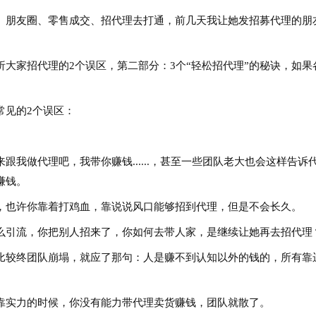
、朋友圈、零售成交、招代理去打通，前几天我让她发招募代理的朋
大家招代理的2个误区，第二部分：3个“轻松招代理”的秘诀，如果
常见的2个误区：
我做代理吧，我带你赚钱......，甚至一些团队老大也会这样告诉
赚钱。
，也许你靠着打鸡血，靠说说风口能够招到代理，但是不会长久。
么引流，你把别人招来了，你如何去带人家，是继续让她再去招代理
比较终团队崩塌，就应了那句：人是赚不到认知以外的钱的，所有靠
靠实力的时候，你没有能力带代理卖货赚钱，团队就散了。