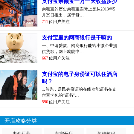
支付宝余额宝一万一天收益多少
knowledgeid=201602402836
余额宝的历史余额宝实际上是从2013年5
月29日推出，属于货…
2、非公募机构入驻指引链接：
711
位用户关注
https://cshall.alipay.com/enterprise/knowledgedetail.htm?
knowledgeid=201602402752
支付宝里的网商银行是干嘛的
一、申请贷款。网商银行能给小微企业提
3、机构入驻填写信息：
供贷款，网上就能申…
667
位用户关注
一、机构基础信息
内容
支付宝的电子身份证可以住酒店
吗？
填写说明
1.首先，居民身份证的在线功能证书在支
付宝卡包的“证书”…
机构名称
590
位用户关注
机构全称
开店攻略分类
成立日期
电商运营
苏宁开店
装修教程