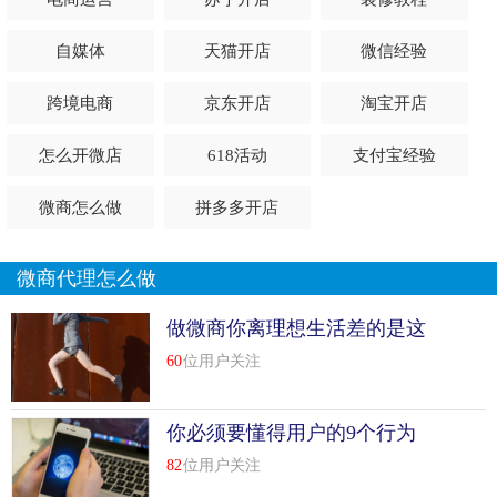
机构成立年月
成立省份
自媒体
天猫开店
微信经验
选择省份名称
跨境电商
京东开店
淘宝开店
机构规模
怎么开微店
618活动
支付宝经验
填写机构规模情况
微商怎么做
拼多多开店
联系电话
建议填写座机
微商代理怎么做
联系邮箱
做微商你离理想生活差的是这
三点
60
位用户关注
建议填写机构常用邮箱
地址
你必须要懂得用户的9个行为
建议填写常驻办公地址
特征
82
位用户关注