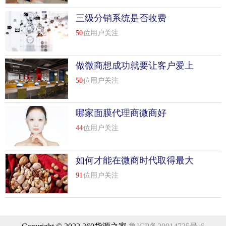
网站
三级分销系统是否收费
如有pc网站，请填写
50
位用户关注
机构简介
建议200-500字以内，建议说明机构特色、重点方向等
做微商想成功就要让客户爱上
你
50
位用户关注
机构logo
白色底图，200px*200px，5m以内，png或jpg格式
哪家面膜代理商微商好
慈善组织登记证书
44
位用户关注
彩色扫描件，加水印“支付宝公益平台认证使用”，5m以内，
如何才能在微商时代取得最大
png或jpg格式
收益
91
位用户关注
公开募捐资格证书（公募机构必填）
彩色扫描件，加水印“支付宝公益平台认证使用”，5m以内，
png或jpg格式