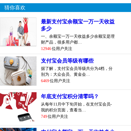
2、社会团体法人证书且证书明确标注（慈善组织）
猜你喜欢
3、民办非企业单位登记证书且证书明确标注（慈善组织）
最新支付宝余额宝一万一天收益
多少
说明：
一、余额宝一万一天收益多少余额宝是理
部分慈善会、红十字会无公募证书，但具备公开募捐资格，
财产品，很多用户都…
无法提交平台要求的相关证书材料时，可发送入驻申请邮件
12946
位用户关注
至 gongyi@alipay.com邮箱，举证说明申请机构具备入驻条
支付宝会员等级有哪些
件，邮件名称注明【机构入驻申请】。2020年3月31日前已入
据了解，支付宝会员等级共分为4档，分
驻支付宝公益平台的机构，入驻证书没有标注（慈善组
别为：大众会员、黄金会…
织），请尽快完成相关登记信息更新，过渡期1年；截止2021
6469
位用户关注
年3 月31号，未完成登记更新的机构，支付宝公益平台届时将
进行清退处理。
年底支付宝积分清零吗？
二、入驻操作指南
从每年11月中下旬开始，在支付宝会员-
我的积分页面，查看当…
1、公募机构入驻指引链接：
749
位用户关注
https://cshall.alipay.com/enterprise/knowledgedetail.htm?