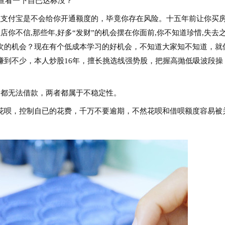
想查看一下自已达标没？
么支付宝是不会给你开通额度的，毕竟你存在风险。十五年前让你买
店你不信,那些年,好多“发财”的机会摆在你面前,你不知道珍惜,失去
次的机会？现在有个低成本学习的好机会，不知道大家知不知道，就
赚到不少，本人炒股16年，擅长挑选线强势股，把握高抛低吸波段操
白都无法借款，两者都属于不稳定性。
花呗，控制自已的花费，千万不要逾期，不然花呗和借呗额度容易被