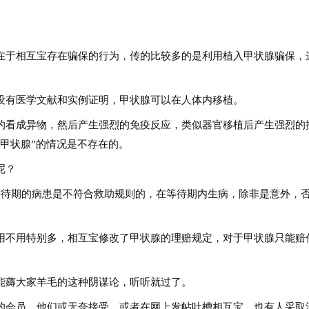
在于相互宝存在骗保的行为，传的比较多的是利用植入甲状腺骗保，
没有医学文献和实例证明，甲状腺可以在人体内移植。
的看成异物，然后产生强烈的免疫反应，类似器官移植后产生强烈的
甲状腺”的情况是不存在的。
呢？
等待期的病患是不符合救助规则的，在等待期内生病，除非是意外，
费用不用特别多，相互宝修改了甲状腺的理赔规定，对于甲状腺只能赔
能薅大家羊毛的这种阴谋论，听听就过了。
的会员，他们或无奈接受，或者在网上发帖吐槽相互宝，也有人采取