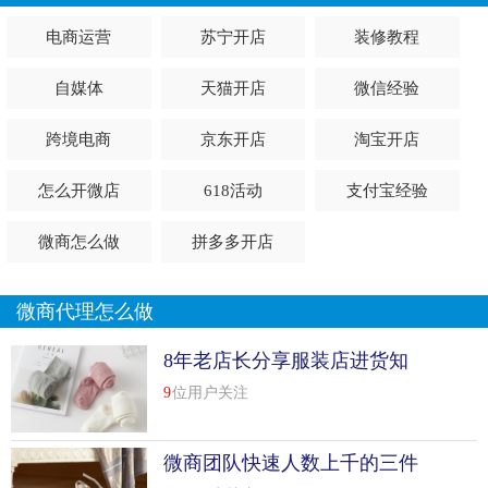
电商运营
苏宁开店
装修教程
自媒体
天猫开店
微信经验
跨境电商
京东开店
淘宝开店
怎么开微店
618活动
支付宝经验
微商怎么做
拼多多开店
微商代理怎么做
8年老店长分享服装店进货知
识
9
位用户关注
微商团队快速人数上千的三件