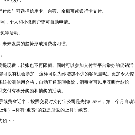
它一些优势：
扫码付款时可选择信用卡、余额、余额宝或银行卡支付。
执照，个人和小微商户皆可自助申请。
减免等活动。
金，未来发展的趋势形成消费者习惯。
险。
度提现费，转账也不再限额。同时可以参加支付宝平台举办的促销活
动都可以有机会参加，这样可以为你增加不少的客流量呢。更加令人惊
由系统检测信用合格，自动开通花呗收款，消费者可以用花呗付款给
呗支付有积分奖励和抽奖的活动。
s机手续费省近半，按照交易时支付宝公司是先扣0.55%，第二个月自动
（右上角）--标有“退费”的就是所返的上月手续费。
式如下：