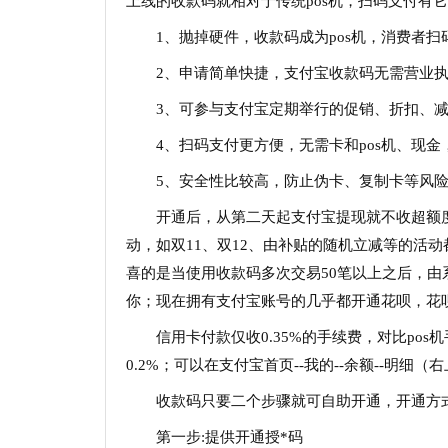
上线的收款码就相对于传统pos机，扫码支付有
1、抛掉硬件，收款码成为pos机，消费者
2、申请简单快捷，支付宝收款码无需营业
3、可参与支付宝定期举行的促销、折扣、
4、扫码支付更方便，无需卡和pos机、现
5、安全性比较高，防止伪卡、复制卡等风
开通后，从第二天起支付宝提现就不收超额
动，如双11、双12、由补贴的随机立减等的活
喜的是当使用收款码多次交易50笔以上之后，
你；现在拥有支付宝账号的几乎都开通花呗，花
信用卡付款仅收0.35%的手续费，对比po
0.2%；可以在支付宝首页--我的--余额--明细
收款码只要二个步骤就可自助开通，开通方
第一步:提供开通授*码