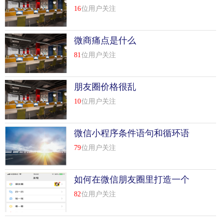
16
位用户关注
微商痛点是什么
81
位用户关注
朋友圈价格很乱
10
位用户关注
微信小程序条件语句和循环语
句开发实例
79
位用户关注
如何在微信朋友圈里打造一个
日赚500的小店
82
位用户关注