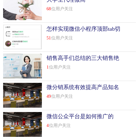
68
位用户关注
怎样实现微信小程序顶部tab切
换
51
位用户关注
销售高手们总结的三大销售绝
招
1
位用户关注
微分销系统有效提高产品知名
度
49
位用户关注
微信公众平台是如何推广的
4
位用户关注